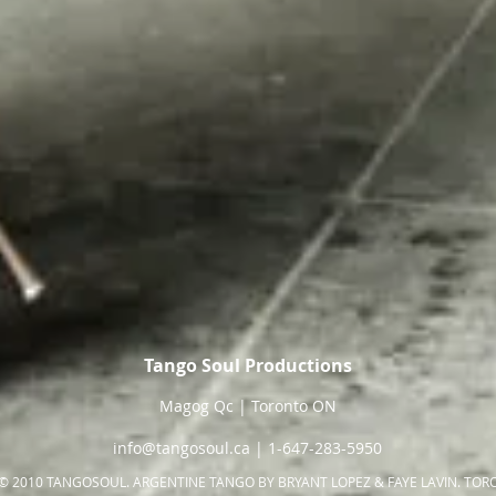
Tango Soul Productions
Magog Qc | Toronto ON
info@tangosoul.ca
| 1-647-283-5950
© 2010 TANGOSOUL. ARGENTINE TANGO BY BRYANT LOPEZ & FAYE LAVIN. TO