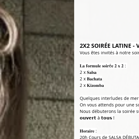
2X2 SOIRÉE LATINE - 
Vous êtes invités à notre so
𝐋𝐚 𝐟𝐨𝐫𝐦𝐮𝐥𝐞 𝐬𝐨𝐢𝐫é𝐞 𝟐 𝐱 𝟐 : 
2 x 𝐒𝐚𝐥𝐬𝐚
2 x 𝐁𝐚𝐜𝐡𝐚𝐭𝐚
2 x 𝐊𝐢𝐳𝐨𝐦𝐛𝐚
Quelques interludes de mer
On vous attends pour une so
Nous débuterons la soirée su
𝗼𝘂𝘃𝗲𝗿𝘁 à 𝘁𝗼𝘂𝘀 !
𝐇𝐨𝐫𝐚𝐢𝐫𝐞 :
20h Cours de SALSA DÉBUT