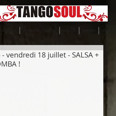
ES/COURS
À PROPOS / ABOUT
VIDÉOS
SHOWS
ÉVÉNE
𝐚𝐭𝐢𝐧𝐞 - vendredi 18 juillet - SALSA +
OMBA !