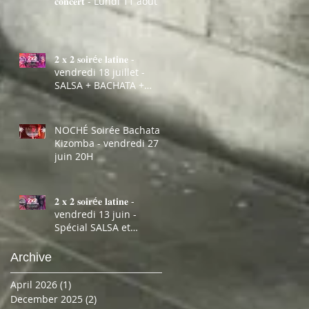
𝐜𝐨𝐧𝐜𝐞𝐫𝐭 - Lundi 11 août
𝟐 𝐱 𝟐 𝐬𝐨𝐢𝐫é𝐞 𝐥𝐚𝐭𝐢𝐧𝐞 -
vendredi 18 juillet -
SALSA + BACHATA +
KIZOMBA !
NOCHÉ Soirée Bachata +
Kizomba - vendredi 27
juin 20H
𝟐 𝐱 𝟐 𝐬𝐨𝐢𝐫é𝐞 𝐥𝐚𝐭𝐢𝐧𝐞 -
vendredi 13 juin -
Spécial SALSA et
BACHATA strictement !
Archive
April 2026
(1)
1 post
December 2025
(2)
2 posts