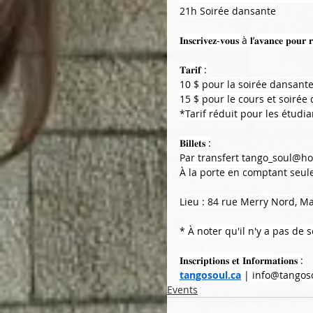
21h Soirée dansante
𝐈𝐧𝐬𝐜𝐫𝐢𝐯𝐞𝐳-𝐯𝐨𝐮𝐬 à 𝐥’𝐚𝐯𝐚𝐧𝐜𝐞 𝐩𝐨𝐮𝐫 𝐫
𝐓𝐚𝐫𝐢𝐟 :
10 $ pour la soirée dansant
15 $ pour le cours et soirée
*Tarif réduit pour les étudia
𝐁𝐢𝐥𝐥𝐞𝐭𝐬 :
Par transfert 
tango_soul@ho
À la porte en comptant seu
Lieu : 84 rue Merry Nord, M
* À noter qu'il n'y a pas de
𝐈𝐧𝐬𝐜𝐫𝐢𝐩𝐭𝐢𝐨𝐧𝐬 𝐞𝐭 𝐈𝐧𝐟𝐨𝐫𝐦𝐚𝐭𝐢𝐨𝐧𝐬 :
tangosoul.ca
 | 
info@tangos
Events