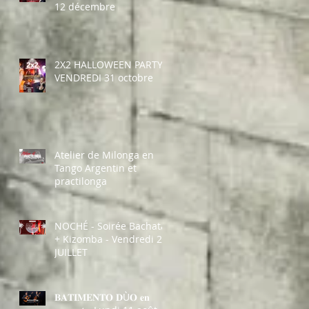
12 décembre
2X2 HALLOWEEN PARTY -
VENDREDI 31 octobre
Atelier de Milonga en
Tango Argentin et
practilonga
NOCHÉ - Soirée Bachata
+ Kizomba - Vendredi 25
JUILLET
𝐁𝐀𝐓𝐈𝐌𝐄𝐍𝐓𝐎 𝐃Ù𝐎 𝐞𝐧