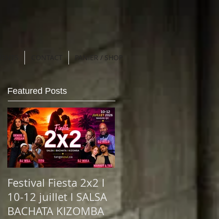
MENTS
CONTACT
PANIER / SHOP
Featured Posts
Festival Fiesta 2x2 I
10-12 juillet l SALSA
BACHATA KIZOMBA