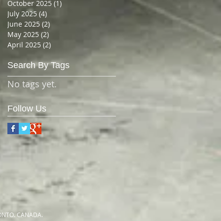
October 2025
(1)
1 post
July 2025
(4)
4 posts
June 2025
(2)
2 posts
May 2025
(2)
2 posts
April 2025
(2)
2 posts
Search By Tags
No tags yet.
Follow Us
RONTO. CANADA.