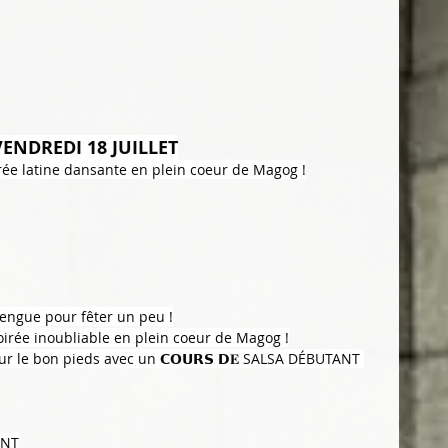
VENDREDI 18 JUILLET
irée latine dansante en plein coeur de Magog !
engue pour fêter un peu !
irée inoubliable en plein coeur de Magog !
r le bon pieds avec un 𝗖𝗢𝗨𝗥𝗦 𝗗𝐄 SALSA DÉBUTANT 
ANT