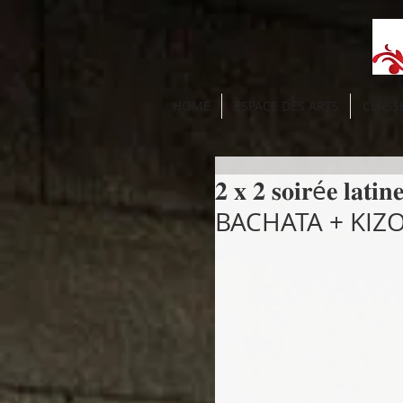
HOME
ESPACE DES ARTS
CLASS
𝟐 𝐱 𝟐 𝐬𝐨𝐢𝐫é𝐞 
BACHATA + KIZ