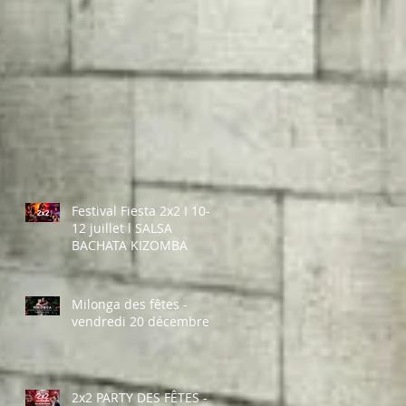
Festival Fiesta 2x2 I 10-
12 juillet l SALSA
BACHATA KIZOMBA
Milonga des fêtes -
vendredi 20 décembre
2x2 PARTY DES FÊTES -