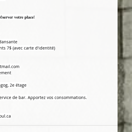
é𝐬𝐞𝐫𝐯𝐞𝐫 𝐯𝐨𝐭𝐫𝐞 𝐩𝐥𝐚𝐜𝐞!
e
 dansante
nts 7$ (avec carte d'identité)
tmail.com
lement
agog, 2e étage
 service de bar. Apportez vos consommations.
oul.ca