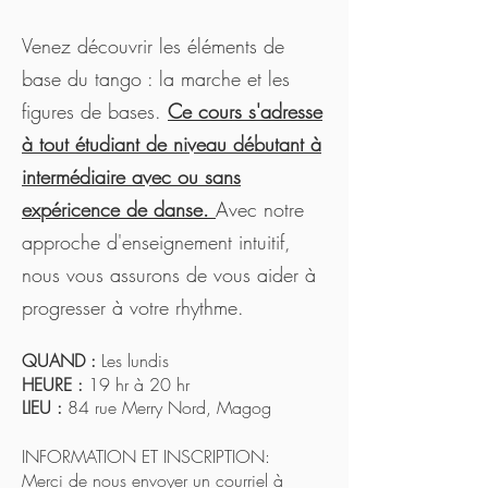
V
enez découvrir
les éléments de
base du tango
: la marche et les
figures de bases.
Ce cours s'adresse
à tout étudiant de
niveau débutant à
intermédiaire avec ou sans
expéricen
ce de danse.
Avec notre
approche d'enseignement intuitif,
nous vou
s assurons de vous aider à
progresse
r à votre rhythme.
QUAND :
Les lundis
HEURE :
19 hr à 20 hr
LIEU :
84 rue Merry Nord, Magog
INFORMATION ET INSCRIPTION:
Merci de nous envoyer un courriel à