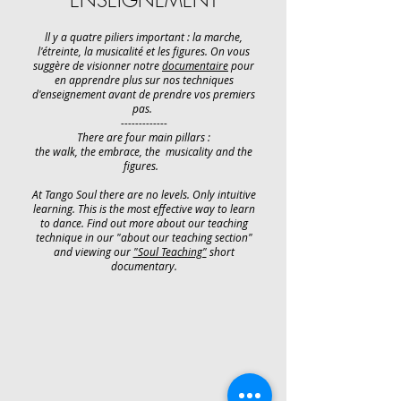
ENSEIGNEMENT
ll y a quatre piliers important : l
a marche,
l'étreinte, la musicalité et les figures. On vous
suggère de visionner notre
documentaire
pour
en apprendre plus sur nos techniques
d'enseignement
avant de prendre vos premiers
pas.
-------------
There are four main pillars
:
the walk, the embrace, the musicality and the
figures.
At Tango Soul there are no levels. Only intuitive
learning. This is the most effective way to learn
to dance. Find out more about our teaching
technique in our "
about our teaching section"
and viewing our
"Soul Teaching"
short
documentary.