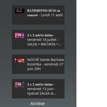
JUILLET
𝐁𝐀𝐓𝐈𝐌𝐄𝐍𝐓𝐎 𝐃Ù𝐎 𝐞𝐧
𝐜𝐨𝐧𝐜𝐞𝐫𝐭 - Lundi 11 août
𝟐 𝐱 𝟐 𝐬𝐨𝐢𝐫é𝐞 𝐥𝐚𝐭𝐢𝐧𝐞 -
vendredi 18 juillet -
SALSA + BACHATA +
KIZOMBA !
NOCHÉ Soirée Bachata +
Kizomba - vendredi 27
juin 20H
𝟐 𝐱 𝟐 𝐬𝐨𝐢𝐫é𝐞 𝐥𝐚𝐭𝐢𝐧𝐞 -
vendredi 13 juin -
Spécial SALSA et