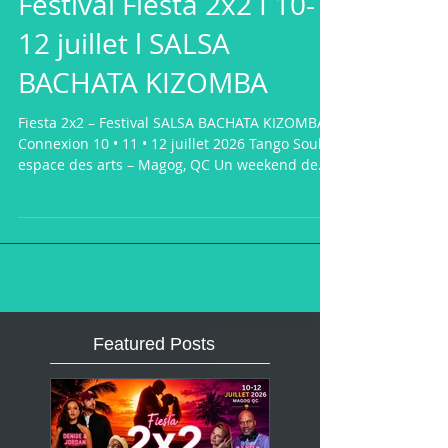
Festival Fiesta 2x2 I 10-
12 juillet l SALSA
BACHATA KIZOMBA
Fiesta 2x2 – Festival SALSA BACHATA KIZOMBA
Connexion 10 • 11 • 12 juillet 2026 Tango Soul
espace des arts – Magog, QC Un weekend de
danse, de soleil et de connexions au cœur de la
magnifique ville de Magog en Estrie! Salsa •
Bachata • Kizomba • Urbankiz Notre objectif :
rassembler la communauté SBK, créer de
nouvelles connexions et partager notre passion
dans une ambiance conviviale et inclusive. Au
programme : • 3 Ateliers de Bachata, 2 ateliers
de Kizomba et 2 ateliers de
Featured Posts