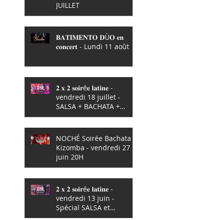
JUILLET
𝐁𝐀𝐓𝐈𝐌𝐄𝐍𝐓𝐎 𝐃Ù𝐎 𝐞𝐧
𝐜𝐨𝐧𝐜𝐞𝐫𝐭 - Lundi 11 août
𝟐 𝐱 𝟐 𝐬𝐨𝐢𝐫é𝐞 𝐥𝐚𝐭𝐢𝐧𝐞 -
vendredi 18 juillet -
SALSA + BACHATA +
KIZOMBA !
NOCHÉ Soirée Bachata +
Kizomba - vendredi 27
juin 20H
𝟐 𝐱 𝟐 𝐬𝐨𝐢𝐫é𝐞 𝐥𝐚𝐭𝐢𝐧𝐞 -
vendredi 13 juin -
Spécial SALSA et
BACHATA strictement !