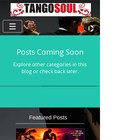
Posts Coming Soon
Explore other categories in this
blog or check back later.
Featured Posts