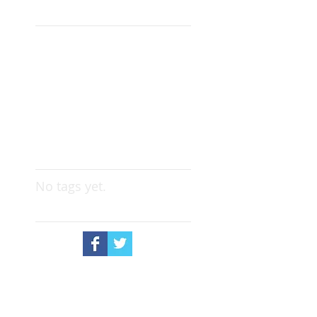
Archive
April 2026
(1)
1 post
December 2025
(2)
2 posts
October 2025
(1)
1 post
July 2025
(4)
4 posts
June 2025
(2)
2 posts
May 2025
(2)
2 posts
April 2025
(2)
2 posts
Search By Tags
No tags yet.
Follow Us